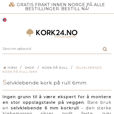
GRATIS FRAKT INNEN NORGE PÅ ALLE
BESTILLINGER. BESTILL NÅ!
/
/
/
HJEM
SHOP
KORK PÅ RULL
SELVKLEBENDE
KORK PÅ RULL 6MM
S
elvklebende kork på rull 6mm
Ingen grunn til å være ekspert for å montere
en stor oppslagstavle på veggen
. Bare bruk
en
selvklebende 6 mm korkrull
– den sterke
klebemassen sikrer godt feste, gjør