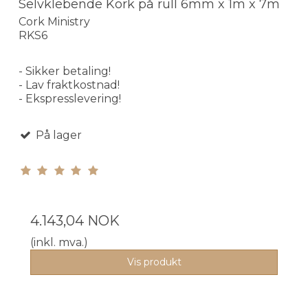
Selvklebende Kork på rull 6mm x 1m x 7m
Cork Ministry
RKS6
- Sikker betaling!
- Lav fraktkostnad!
- Ekspresslevering!
På lager
4.143,04 NOK
(inkl. mva.)
Vis produkt