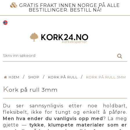
GRATIS FRAKT INNEN NORGE PÅ ALLE
BESTILLINGER. BESTILL NÅ!
/
/
/
HJEM
SHOP
KORK PÅ RULL
KORK PÅ RULL 3MM
K
ork på rull 3mm
Du ser sannsynligvis etter noe holdbart,
fleksibelt, ikke for tungt og enkelt å påføre.
Men hva ender du vanligvis opp med
? La meg
gjette —
tykke
,
klumpete materialer som er