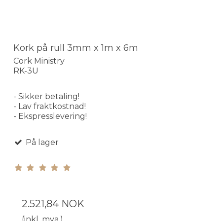
Kork på rull 3mm x 1m x 6m
Cork Ministry
RK-3U
- Sikker betaling!
- Lav fraktkostnad!
- Ekspresslevering!
På lager
2.521,84 NOK
(inkl. mva.)