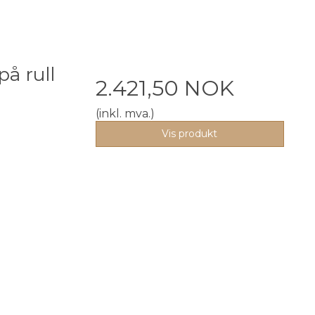
å rull
2.421,50 NOK
(inkl. mva.)
Vis produkt