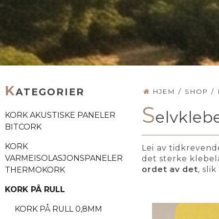
K
ATEGORIER
HJEM
/
SHOP
/
S
elvkleb
KORK AKUSTISKE PANELER
BITCORK
KORK
Lei av tidkrevend
VARMEISOLASJONSPANELER
det sterke klebel
ordet av det
, sli
THERMOKORK
KORK PÅ RULL
KORK PÅ RULL 0,8MM