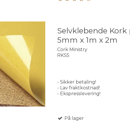
Selvklebende Kork p
5mm x 1m x 2m
Cork Ministry
RKS5
- Sikker betaling!
- Lav fraktkostnad!
- Ekspresslevering!
På lager