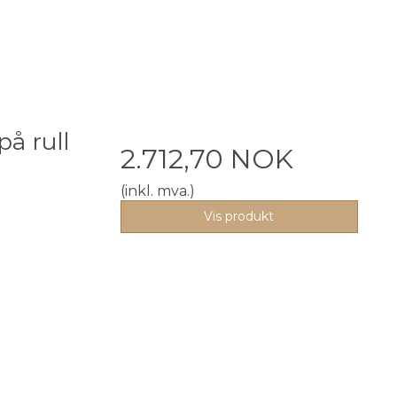
å rull
2.712,70 NOK
(inkl. mva.)
Vis produkt