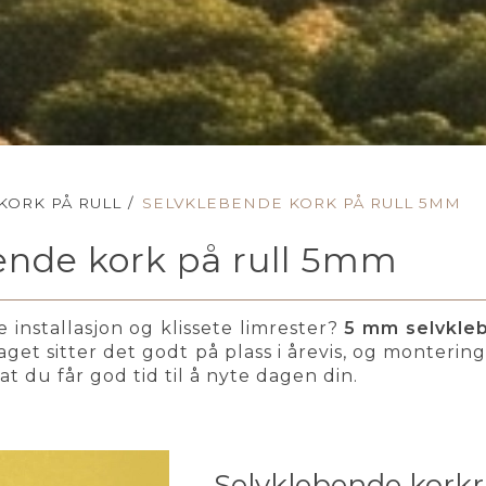
KORK PÅ RULL
/
SELVKLEBENDE KORK PÅ RULL 5MM
ende kork på rull 5mm
e installasjon og klissete limrester?
5 mm selvkleb
aget sitter det godt på plass i årevis, og monterin
k at du får god tid til å nyte dagen din.
Selvklebende korkru