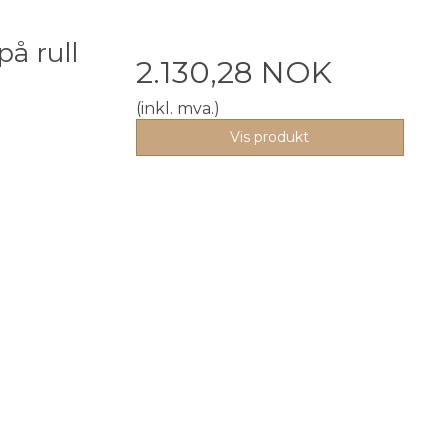
å rull
2.130,28 NOK
(inkl. mva.)
Vis produkt