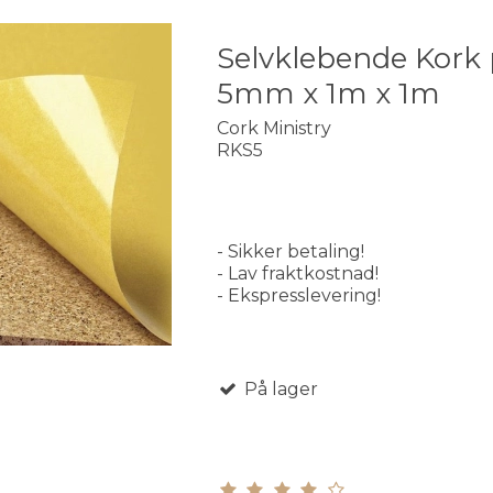
Selvklebende Kork p
5mm x 1m x 1m
Cork Ministry
RKS5
- Sikker betaling!
- Lav fraktkostnad!
- Ekspresslevering!
På lager