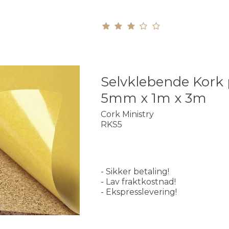
Selvklebende Kork p
5mm x 1m x 3m
Cork Ministry
RKS5
- Sikker betaling!
- Lav fraktkostnad!
- Ekspresslevering!