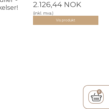
2.126,44 NOK
kelser!
(inkl. mva.)
Vis produkt
0