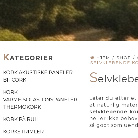
K
ATEGORIER
HJEM
/
SHOP
/
SELVKLEBENDE K
S
KORK AKUSTISKE PANELER
elvkle
BITCORK
KORK
Leter du etter et
VARMEISOLASJONSPANELER
et naturlig mater
THERMOKORK
selvklebende kor
heller ikke behov
KORK PÅ RULL
så godt som uend
KORKSTRIMLER