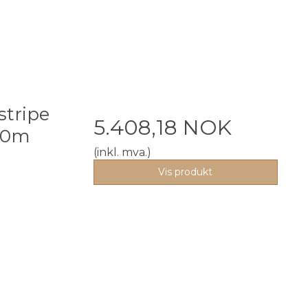
stripe
5.408,18 NOK
50m
(inkl. mva.)
Vis produkt