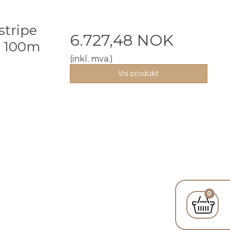
stripe
6.727,48 NOK
 100m
(inkl. mva.)
Vis produkt
0