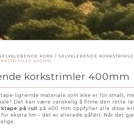
SELVKLEBENDE KORK
/
SELVKLEBENDE KORKSTRIMLE
ORKSTRIMLER 400MM
bende korkstrimler 400mm
 tape-lignende materiale som ikke er for smalt, men
iale? Det kan være vanskelig å finne den rette l
ktape på rull
på 400 mm oppfyller alle disse kr
 for ekstra lim – det er allerede påført. Når det 
elige.