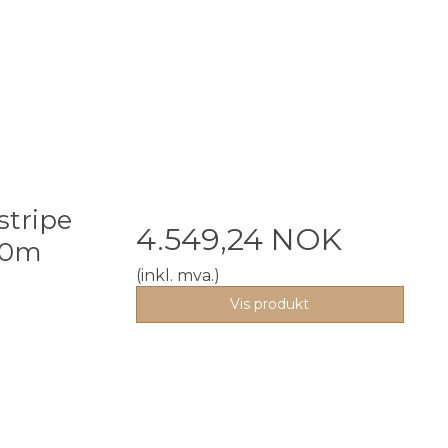
stripe
4.549,24 NOK
30m
(inkl. mva.)
Vis produkt