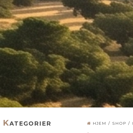
K
ATEGORIER
HJEM
/
SHOP
/