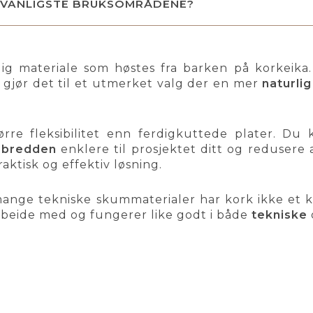
E VANLIGSTE BRUKSOMRÅDENE?
lig materiale som høstes fra barken på korkeika.
 gjør det til et utmerket valg der en mer
naturlig
tørre fleksibilitet enn ferdigkuttede plater. 
e bredden
enklere til prosjektet ditt og redusere a
aktisk og effektiv løsning.
 mange tekniske skummaterialer har kork ikke et k
rbeide med og fungerer like godt i både
tekniske