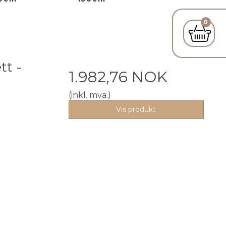
0
tt -
1.982,76 NOK
(inkl. mva.)
Vis produkt