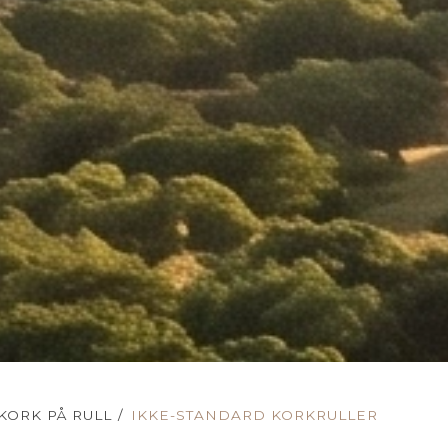
KORK PÅ RULL
/
IKKE-STANDARD KORKRULLER