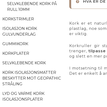
HVA ER D
SELVKLEBENDE KORK PÅ
RULL 10MM
KORKSTRIMLER
Kork er et natur
plastlag, noe som
ISOLASJON KORK
er viktig.
GULVUNDERLAG
GUMMIKORK
Korkruller gir s
trenger,
tilpass
KORKPLATER
og slett en mer pr
SELVKLEBENDE KORK
I motsetning til
KORK ISOLASJONSMATTER
Det er enkelt å a
BESKYTTER MOT GEOPATHIC
STRÅLING
LYD OG VARME KORK
ISOLASJONSPLATER