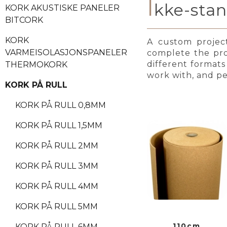
I
kke-stan
KORK AKUSTISKE PANELER
BITCORK
KORK
A custom project
VARMEISOLASJONSPANELER
complete the pro
different formats 
THERMOKORK
work with, and pe
KORK PÅ RULL
KORK PÅ RULL 0,8MM
KORK PÅ RULL 1,5MM
KORK PÅ RULL 2MM
KORK PÅ RULL 3MM
KORK PÅ RULL 4MM
KORK PÅ RULL 5MM
110cm
KORK PÅ RULL 6MM -