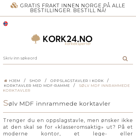
GRATIS FRAKT INNEN NORGE PÅ ALLE
BESTILLINGER. BESTILL NÅ!
/
/
/
HJEM
SHOP
OPPSLAGSTAVLER I KORK
/
KORKTAVLER MED MDF-RAMME
SØLV MDF INNRAMMEDE
KORKTAVLER
S
ølv MDF innrammede korktavler
Trenger du en oppslagstavle, men ønsker ikke
at den skal se for «klasseromsaktig» ut? På et
moderne kontor, et lege- eller