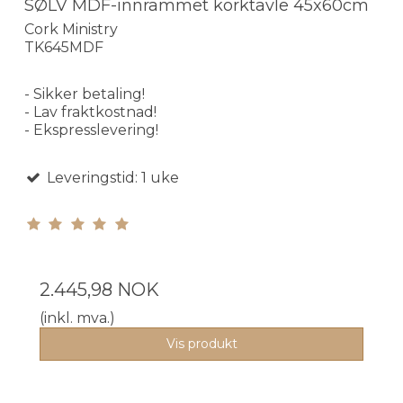
SØLV MDF-innrammet korktavle 45x60cm
Cork Ministry
TK645MDF
- Sikker betaling!
- Lav fraktkostnad!
- Ekspresslevering!
Leveringstid: 1 uke
2.445,98 NOK
(inkl. mva.)
Vis produkt